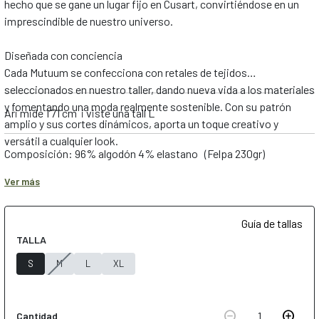
hecho que se gane un lugar fijo en Cusart, convirtiéndose en un
imprescindible de nuestro universo.
Diseñada con conciencia
Cada Mutuum se confecciona con retales de tejidos
seleccionados en nuestro taller, dando nueva vida a los materiales
y fomentando una moda realmente sostenible. Con su patrón
Ari mide 1’71 cm i viste una tall L
amplio y sus cortes dinámicos, aporta un toque creativo y
versátil a cualquier look.
Composición: 96% algodón 4% elastano (Felpa 230gr)
Tejido ligero y cómodo para cualquier ocasión
Ver más
Confeccionada en felpa de entretiempo, un tejido suave y
agradable que no es perchado, la sudadera Mutuum es perfecta
Guía de tallas
para llevar en primavera y otoño. Su ligereza la hace ideal para
TALLA
acompañarte en tus días más activos, sin renunciar a la
comodidad.
S
M
L
XL
Moda sostenible, creatividad infinita
Su origen está en la reutilización de tejidos de colecciones
remove_circle
add_circle
1
Cantidad