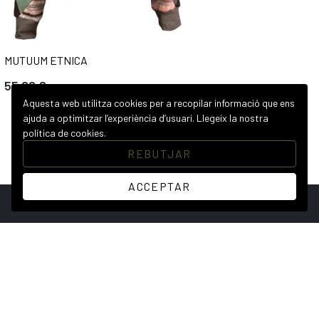
MUTUUM ETNICA
55,00 €
Aquesta web utilitza cookies per a recopilar informació que ens
ajuda a optimitzar l’experiència d’usuari.
Llegeix la nostra
política de cookies.
REBUTJAR
ACCEPTAR
Productes
Links d’interès