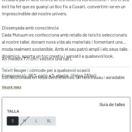
èxit ha fet que es guanyi un lloc fix a Cusart, convertint-se en un
imprescindible del nostre univers.
Dissenyada amb consciència
Cada Mutuum es confecciona amb retalls de teixits seleccionats
al nostre taller, donant nova vida als materials i fomentant una
moda realment sostenible. Amb el seu patró ampli i els seus talls
dinàmics, aporta un toc creatiu i versàtil a qualsevol look.
Ari medeix 1’71 cm i vesteix una tall L
Teixit lleuger i còmode per a qualsevol ocasió
Composició: 96% cotò 4% elastà (Felpa 230gr)
Confeccionada en felpa d’entretemps, un teixit suau i agradable
que no és perxada, la dessuadora Mutuum és perfecta per portar
Veure més
durant la primavera i la tardor. La seva lleugeresa la fa ideal per
acompanyar-te en els teus dies més actius, sense renunciar a la
Guia de talles
comoditat.
TALLA
Moda sostenible, creativitat infinita
S
M
L
XL
El seu origen està en la reutilització de teixits de col·leccions