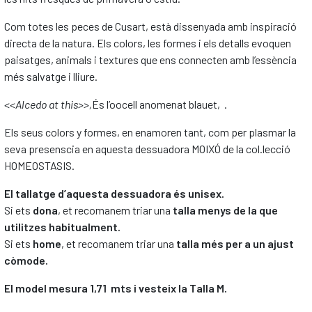
Com totes les peces de Cusart, està dissenyada amb inspiració
directa de la natura. Els colors, les formes i els detalls evoquen
paisatges, animals i textures que ens connecten amb l’essència
més salvatge i lliure.
<<
Alcedo at this>>,
És l’oocell anomenat blauet, .
Els seus colors y formes, en enamoren tant, com per plasmar la
seva presenscia en aquesta dessuadora MOIXÓ de la col.lecció
HOMEOSTASIS.
El tallatge d’aquesta dessuadora és unisex.
Si ets
dona
, et recomanem triar una
talla menys de la que
utilitzes habitualment.
Si ets
home
, et recomanem triar una
talla més per a un ajust
còmode.
El model mesura 1,71 mts i vesteix la Talla M.