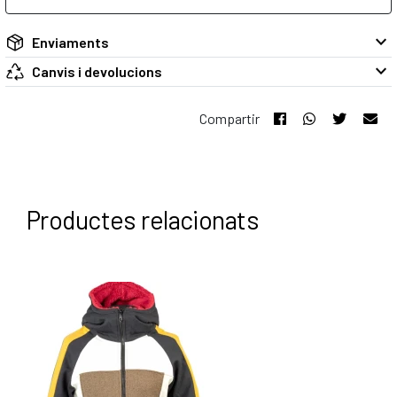
keyboard_arrow_down
Enviaments
keyboard_arrow_down
Canvis i devolucions
Compartir
Productes relacionats