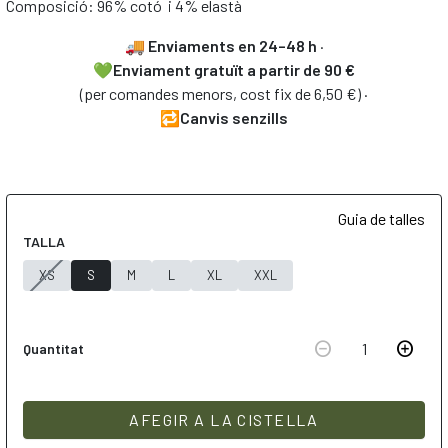
Composició: 96% cotó i 4% elastà
🚚
Enviaments en 24–48 h
·
💚Enviament gratuït a partir de 90 €
(per comandes menors, cost fix de 6,50 €) ·
🔁Canvis senzills
Guia de talles
TALLA
XS
S
M
L
XL
XXL
remove_circle
add_circle
1
Quantitat
AFEGIR A LA CISTELLA