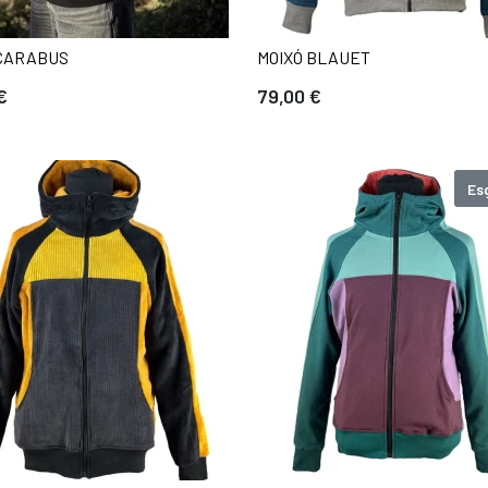
 CARABUS
MOIXÓ BLAUET
€
79,00 €
Es