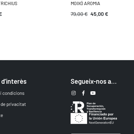
TRICHIUS
MOIXÓ AROMIA
€
79,00 €
45,00 €
 d’interès
Segueix-nos a…
i condicions
 de privacitat
te