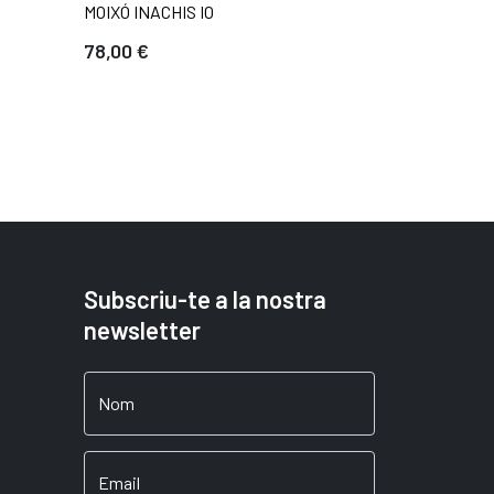
MOIXÓ INACHIS IO
78,00 €
Subscriu-te a la nostra
newsletter
Nom
Email