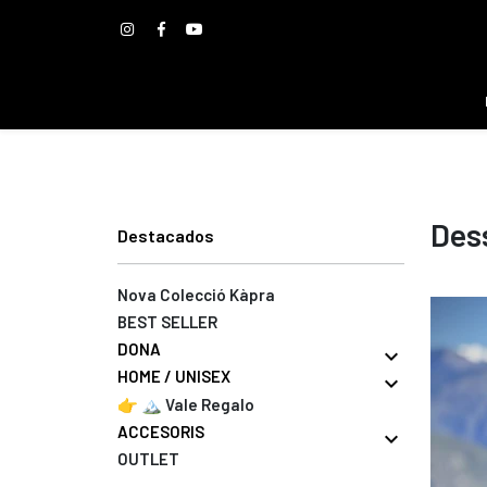
Des
Destacados
Nova Colecció Kàpra
BEST SELLER
DONA
expand_more
HOME / UNISEX
expand_more
👉 🏔️ Vale Regalo
ACCESORIS
expand_more
OUTLET