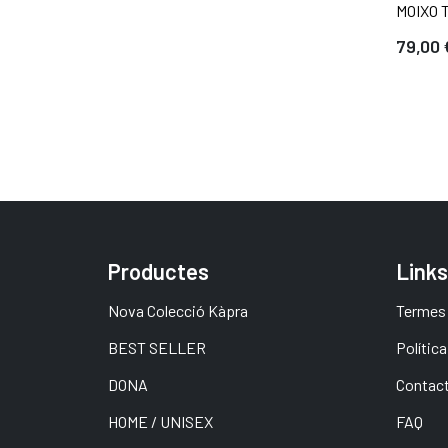
MOIXO 
79,00 
Productes
Links
Nova Colecció Kàpra
Termes 
BEST SELLER
Política
DONA
Contac
HOME / UNISEX
FAQ