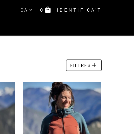
local_mall
0
CA
IDENTIFICA’T
expand_more
E
add
FILTRES