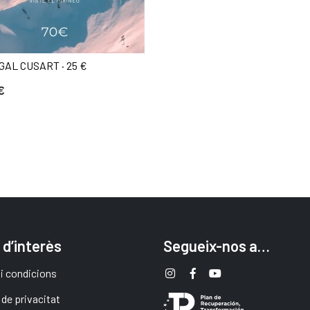
GAL CUSART · 25 €
€
 d’interès
Segueix-nos a…
i condicions
 de privacitat