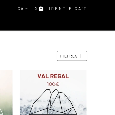
local_mall
0
CA
IDENTIFICA’T
expand_more
E
add
FILTRES