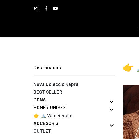
👉 
Destacados
Nova Colecció Kàpra
BEST SELLER
DONA
expand_more
HOME / UNISEX
expand_more
👉 🏔️ Vale Regalo
ACCESORIS
expand_more
OUTLET