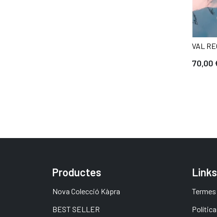
VAL RE
70,00 
Productes
Links
Nova Colecció Kàpra
Termes 
BEST SELLER
Política