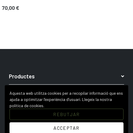
70,00 €
Productes
Links d’interès
Aquesta web utilitza cookies per a recopilar informació que ens
ajuda a optimitzar l’experiència d’usuari.
Llegeix la nostra
política de cookies.
REBUTJAR
ACCEPTAR