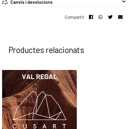
keyboard_arrow_down
Canvis i devolucions
Compartir
Productes relacionats