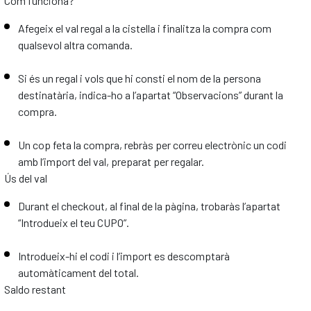
Com funciona?
Afegeix el val regal a la cistella i finalitza la compra com
qualsevol altra comanda.
Si és un regal i vols que hi consti el nom de la persona
destinatària, indica-ho a l’apartat “Observacions” durant la
compra.
Un cop feta la compra, rebràs per correu electrònic un codi
amb l’import del val, preparat per regalar.
Ús del val
Durant el checkout, al final de la pàgina, trobaràs l’apartat
“Introdueix el teu CUPO”.
Introdueix-hi el codi i l’import es descomptarà
automàticament del total.
Saldo restant