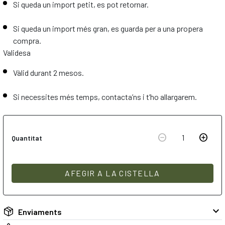
Si queda un import petit, es pot retornar.
Si queda un import més gran, es guarda per a una propera
compra.
Validesa
Vàlid durant 2 mesos.
Si necessites més temps, contacta’ns i t’ho allargarem.
remove_circle
add_circle
1
Quantitat
AFEGIR A LA CISTELLA
keyboard_arrow_down
Enviaments