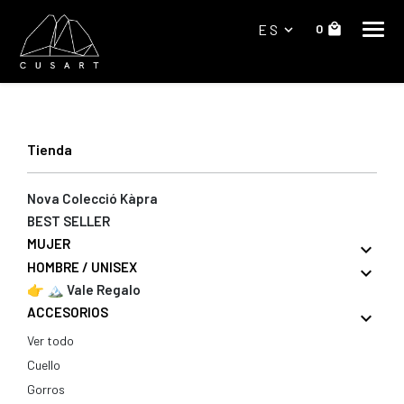
ES
0
local_mall
expand_more
Tienda
Nova Colecció Kàpra
BEST SELLER
MUJER
expand_more
HOMBRE / UNISEX
expand_more
👉 🏔️ Vale Regalo
ACCESORIOS
expand_more
accesorios
Ver todo
Cuello
Gorros