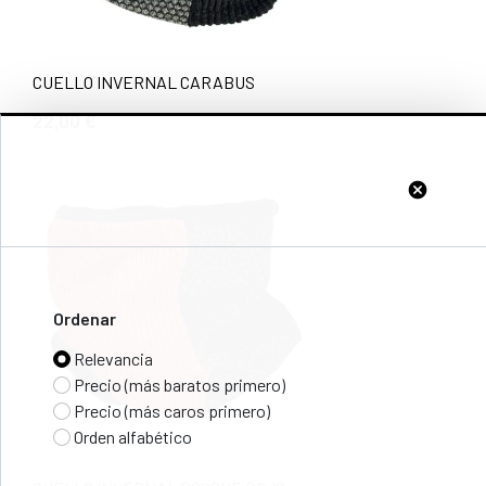
CUELLO INVERNAL CARABUS
22,00 €
cancel
Ordenar
Relevancia
Precio (más baratos primero)
Precio (más caros primero)
Orden alfabético