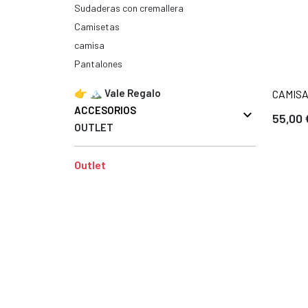
Sudaderas con cremallera
Camisetas
camisa
Pantalones
👉 🏔️ Vale Regalo
CAMIS
ACCESORIOS
expand_more
55,00 
OUTLET
Outlet