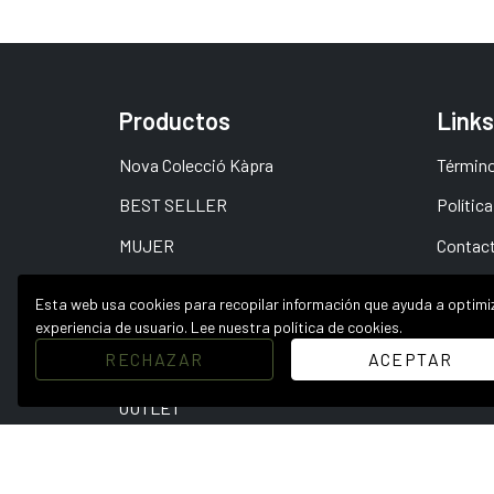
Productos
Links
Nova Colecció Kàpra
Término
BEST SELLER
Política
MUJER
Contac
HOMBRE / UNISEX
FAQ
Esta web usa cookies para recopilar información que ayuda a optimiz
👉 🏔️ Vale Regalo
experiencia de usuario.
Lee nuestra política de cookies.
RECHAZAR
ACEPTAR
ACCESORIOS
OUTLET