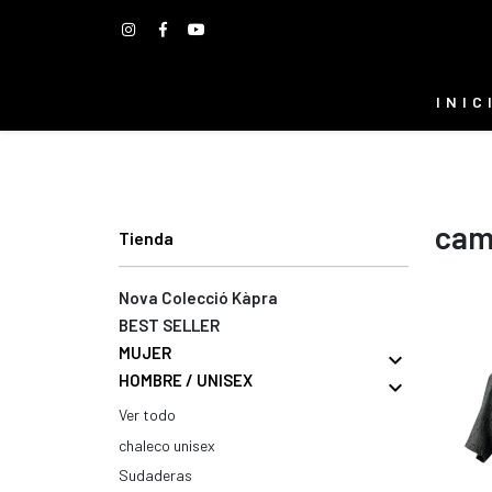
INIC
cam
Tienda
Nova Colecció Kàpra
BEST SELLER
MUJER
expand_more
HOMBRE / UNISEX
expand_more
hombre / unisex
Ver todo
chaleco unisex
Sudaderas