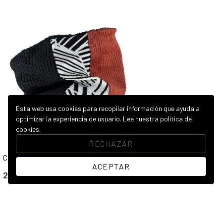
Esta web usa cookies para recopilar información que ayuda a
optimizar la experiencia de usuario.
Lee nuestra política de
cookies.
RECHAZAR
CUELLO HIVERNAL PICOT
ACEPTAR
22,00 €