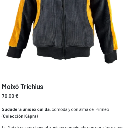
Moixó Trichius
79,00 €
Sudadera unisex cálida
, cómoda y con alma del Pirineo
(
Colección Kàpra
)
La Moixó es una chaqueta unisex combinada con coralina y pana,