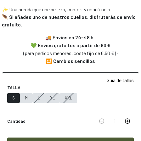
✨ Una prenda que une belleza, confort y conciencia.
🪶 Si añades uno de nuestros cuellos, disfrutarás de envío
gratuito.
🚚
Envíos en 24–48 h
·
💚
Envíos gratuitos
a partir de 90 €
(para pedidos menores, coste fijo de 6,50 €) ·
🔁
Cambios sencillos
Guía de tallas
TALLA
S
M
L
XL
XXL
remove_circle
add_circle
1
Cantidad