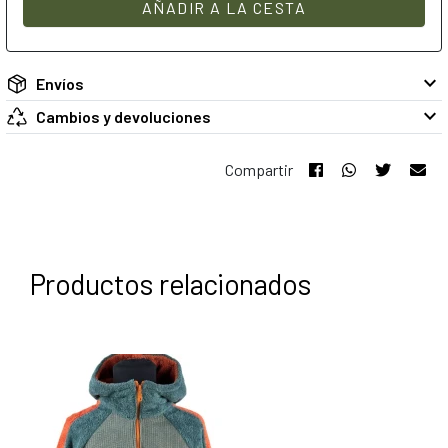
AÑADIR A LA CESTA
keyboard_arrow_down
Envíos
keyboard_arrow_down
Cambios y devoluciones
Compartir
Productos relacionados