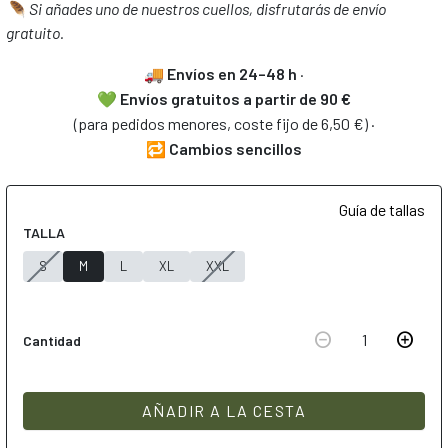
🪶 Si añades uno de nuestros cuellos, disfrutarás de envío
gratuito.
🚚
Envíos en 24–48 h
·
💚
Envíos gratuitos
a partir de 90 €
(para pedidos menores, coste fijo de 6,50 €) ·
🔁
Cambios sencillos
Guía de tallas
TALLA
S
M
L
XL
XXL
remove_circle
add_circle
1
Cantidad
AÑADIR A LA CESTA