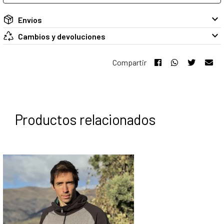
keyboard_arrow_down
Envíos
keyboard_arrow_down
Cambios y devoluciones
Compartir
Productos relacionados