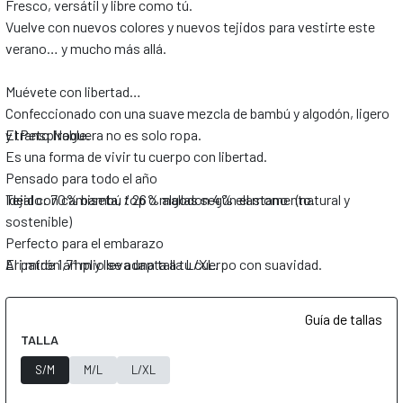
Fresco, versátil y libre como tú.
Vuelve con nuevos colores y nuevos tejidos para vestirte este
verano… y mucho más allá.
Muévete con libertad
Confeccionado con una suave mezcla de bambú y algodón, ligero
y transpirable.
El Peto Noguera no es solo ropa.
Es una forma de vivir tu cuerpo con libertad.
Pensado para todo el año
Ideal con camiseta, top o mallas según el momento.
Tejido: 70% bambú / 26% algodon 4% elastano (natural y
sostenible)
Perfecto para el embarazo
El patrón amplio se adapta a tu cuerpo con suavidad.
Ari mide 1,71 m y lleva una talla L/XL.
Guía de tallas
TALLA
S/M
M/L
L/XL