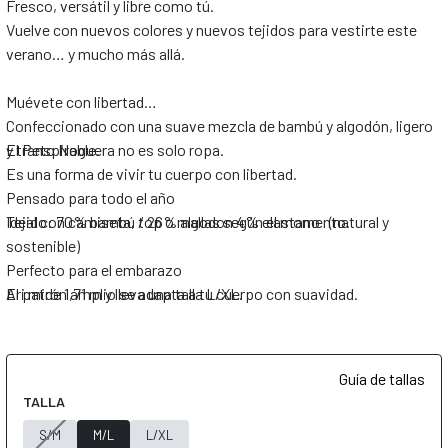
Fresco, versátil y libre como tú.
Vuelve con nuevos colores y nuevos tejidos para vestirte este
verano… y mucho más allá.
Muévete con libertad
Confeccionado con una suave mezcla de bambú y algodón, ligero
y transpirable.
El Peto Noguera no es solo ropa.
Es una forma de vivir tu cuerpo con libertad.
Pensado para todo el año
Ideal con camiseta, top o mallas según el momento.
Tejido: 70% bambú / 26% algodon 4% elastano (natural y
sostenible)
Perfecto para el embarazo
El patrón amplio se adapta a tu cuerpo con suavidad.
Ari mide 1,71 m y lleva una talla L/XL.
Guía de tallas
TALLA
S/M
M/L
L/XL