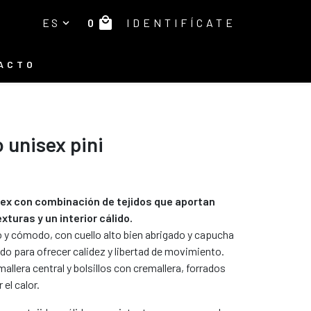
local_mall
0
ES
IDENTIFÍCATE
expand_more
ACTO
 unisex pini
ex con combinación de tejidos que aportan
xturas y un interior cálido.
 y cómodo, con cuello alto bien abrigado y capucha
do para ofrecer calidez y libertad de movimiento.
allera central y bolsillos con cremallera, forrados
el calor.