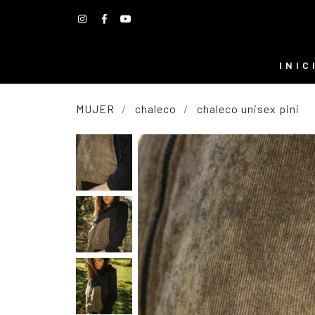
INIC
MUJER
chaleco
chaleco unisex pini