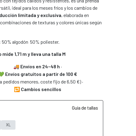
 con tejidos cálidos y resistentes, es una prenda
rsátil, ideal para los meses fríos y los cambios de
ducción limitada y exclusiva
, elaborada en
 combinaciones de texturas y colores únicas según
 50% algodón 50% poliester.
 mide 1,71 m y lleva una talla M
🚚
Envíos en 24–48 h
·
💚
Envíos gratuitos
a partir de 100 €
a pedidos menores, coste fijo de 6,50 €) ·
🔁
Cambios sencillos
Guía de tallas
XL