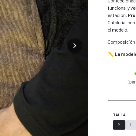
Confeccionado
funcional y ve
estación.
Pro
Cataluña, con
el modelo.
Composición:
chevron_right
shop.next_image
📏
La modelo
(par
TALLA
M
L