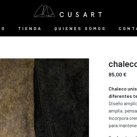
IO
TIENDA
QUIENES SOMOS
CONT
chaleco
85,00 €
Chaleco unis
diferentes te
Diseño amplio
amplia, pensa
Incorpora crem
para mantener 