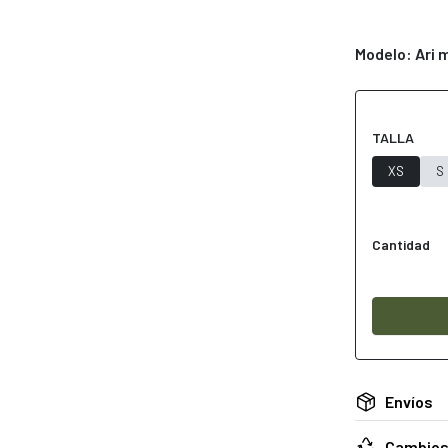
Modelo: Ari m
TALLA
XS
S
Cantidad
Envíos
Cambios