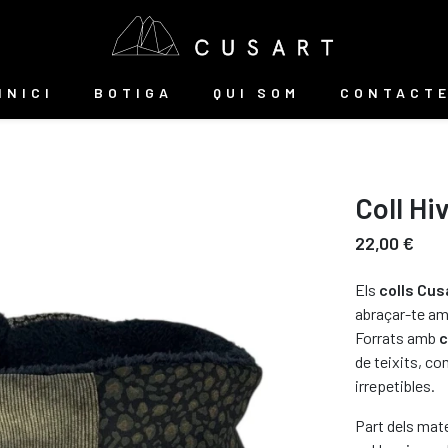
INICI
BOTIGA
QUI SOM
CONTACT
Coll Hi
22,00 €
Els
colls Cus
abraçar-te am
Forrats amb
c
de teixits, co
irrepetibles.
Part dels mate