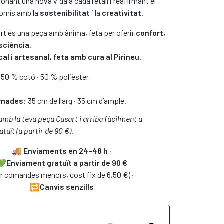
donant una nova vida a cada retall i reafirmant el
omís amb la
sostenibilitat
i la
creativitat
.
art és una peça amb ànima, feta per oferir
confort,
sciència.
al i artesanal, feta amb cura al Pirineu.
50 % cotó · 50 % polièster
imades:
35 cm de llarg · 35 cm d’ample.
mb la teva peça Cusart i arriba fàcilment a
tuït (a partir de 90 €).
🚚
Enviaments en 24–48 h
·
Enviament gratuït a partir de 90 €
r comandes menors, cost fix de 6,50 €) ·
🔁Canvis senzills