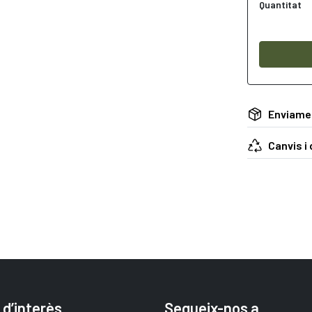
Quantitat
Enviame
Canvis i
 d’interès
Segueix-nos a…