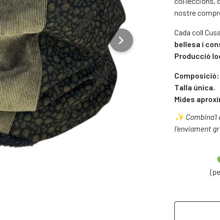
col·leccions, 
nostre compr
Cada coll Cus
chevron_right
bellesa i con
shop.next_image
Producció loc
Composició:
Talla única.
Mides aprox
✨ Combina’l a
l’enviament gra

(pe