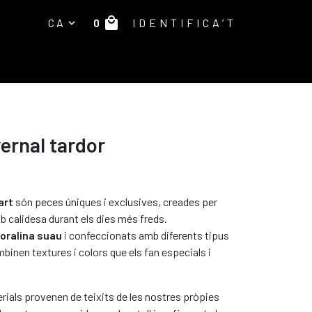
local_mall
0
CA
IDENTIFICA’T
expand_more
E
vernal tardor
art
són peces úniques i exclusives, creades per
b calidesa durant els dies més freds.
oralina suau
i confeccionats amb diferents tipus
mbinen textures i colors que els fan especials i
rials provenen de teixits de les nostres pròpies