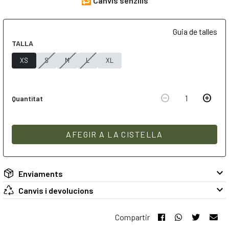
🔁
Canvis senzills
Guia de talles
TALLA
XS
S
M
L
XL
remove_circle
add_circle
1
Quantitat
AFEGIR A LA CISTELLA
keyboard_arrow_down
Enviaments
keyboard_arrow_down
Canvis i devolucions
Compartir