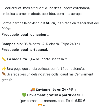
El coll creuat, més alt que el d’una dessuadora estàndard,
embolcalla amb un efecte acollidor, com una abraçada.
Forma part de la col·lecció
KÀPRA
, inspirada en l’escarabat del
Pirineu.
Producció local i conscient.
Composició:
96 % cotó · 4 % elastà (Felpa 240 g)
Producció local i artesanal.
📏
La model fa:
1,64 m i porta una talla M.
✨ Una peça que uneix bellesa, confort i consciència.
🪶 Si afegeixes un dels nostres colls, gaudiràs d’enviament
gratuït.
🚚
Enviaments en 24–48 h
💚
Enviament gratuït a partir de 90 €
(per comandes menors, cost fix de 6,50 €)