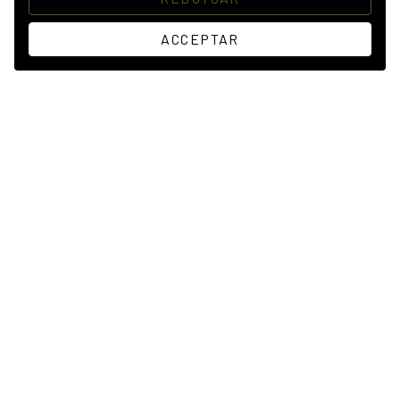
ACCEPTAR
COLL HIVERNAL VERMELL
22,00 €
Productes
Links d’interès