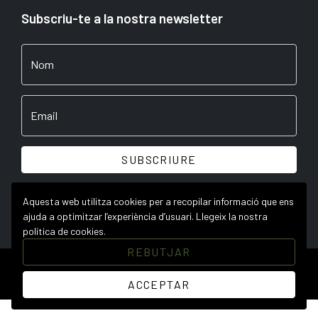
Subscriu-te a la nostra newsletter
Nom
Email
SUBSCRIURE
En prémer "Suscriure" acceptes la nostra
política de privacitat
Aquesta web utilitza cookies per a recopilar informació que ens
ajuda a optimitzar l’experiència d’usuari.
Llegeix la nostra
política de cookies.
REBUTJAR
© 2026 Cusart
ACCEPTAR
Desenvolupament i disseny web per Utopig Studio