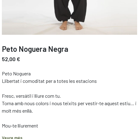
Peto Noguera Negra
52,00 €
Peto Noguera
Llibertat i comoditat per a totes les estacions
Fresc, versàtil i lliure com tu.
Torna amb nous colors i nous teixits per vestir-te aquest estiu… i
molt més enllà.
Mou-te lliurement
Confeccionat amb una suau barreja de bambú i cotó, lleuger i
Veure més