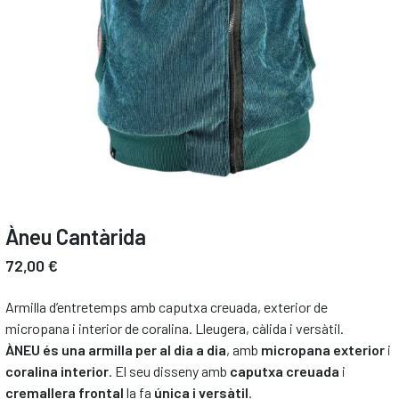
Àneu Cantàrida
72,00 €
Armilla d’entretemps amb caputxa creuada, exterior de
micropana i interior de coralina. Lleugera, càlida i versàtil.
ÀNEU és una armilla per al dia a dia
, amb
micropana exterior
i
coralina interior
. El seu disseny amb
caputxa creuada
i
cremallera frontal
la fa
única i versàtil
.