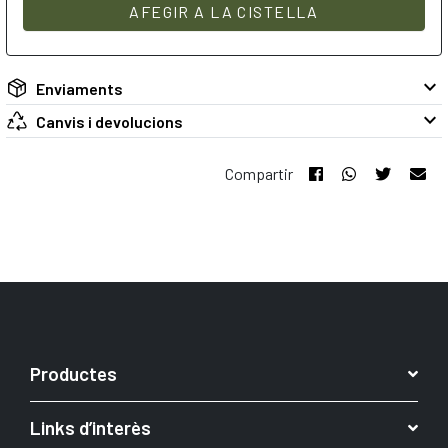
AFEGIR A LA CISTELLA
keyboard_arrow_down
Enviaments
keyboard_arrow_down
Canvis i devolucions
Compartir
Productes
Links d’interès