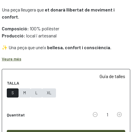
Una peça lleugera que
et donarà llibertat de moviment i
confort
.
Composició:
100% polièster
Producció:
local i artesanal
✨ Una peça que uneix
bellesa, confort i consciència
.
🪶 Si afegeixes un dels nostres
colls
, gaudiràs d’
enviament
Veure més
gratuït
.
🚚
Enviaments en 24–48 h
·
Guia de talles
💚Enviament gratuït a partir de 90 €
TALLA
(per comandes menors, cost fix de 6,50 €) ·
S
M
L
XL
🔁Canvis senzills
remove_circle
add_circle
1
Quantitat